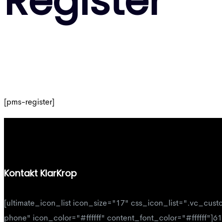
Register
[pms-register]
Kontakt KlarKrop
[ultimate_icon_list icon_size="17" css_icon_list=".vc_cust
phone" icon_color="#ffffff" content_font_color="#ffffff"]61