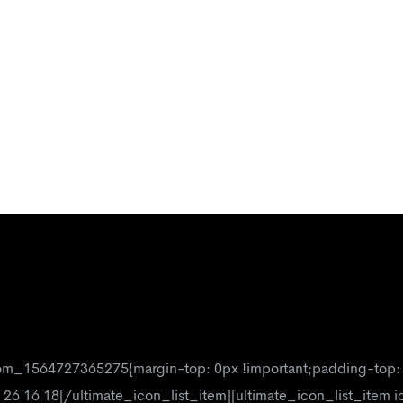
om_1564727365275{margin-top: 0px !important;padding-top: 0p
 26 16 18[/ultimate_icon_list_item][ultimate_icon_list_item 