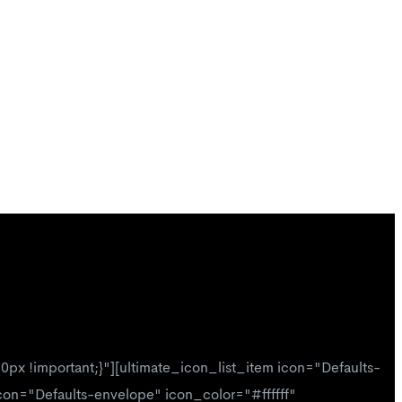
x !important;}"][ultimate_icon_list_item icon="Defaults-
icon="Defaults-envelope" icon_color="#ffffff"